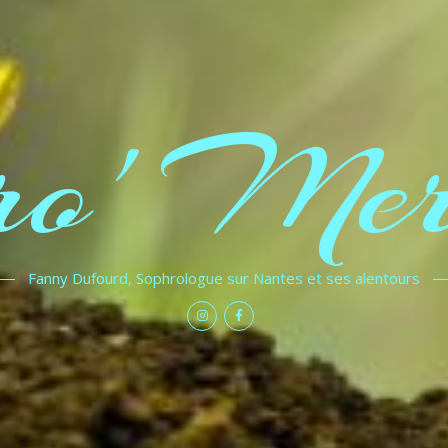
ro' Merv
Fanny Dufourd, Sophrologue sur Nantes et ses alentours