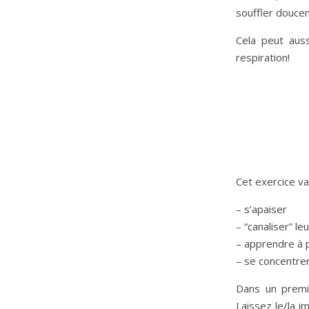
souffler doucem
Cela peut auss
respiration!
Cet exercice v
– s’apaiser
– “canaliser” le
– apprendre à p
– se concentre
Dans un premie
Laissez le/la i