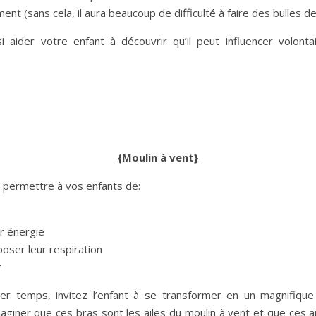
ent (sans cela, il aura beaucoup de difficulté à faire des bulles d
i aider votre enfant à découvrir qu’il peut influencer volont
{Moulin à vent}
a permettre à vos enfants de:
ur énergie
oser leur respiration
r
r temps, invitez l’enfant à se transformer en un magnifique
maginer que ces bras sont les ailes du moulin à vent et que ces 