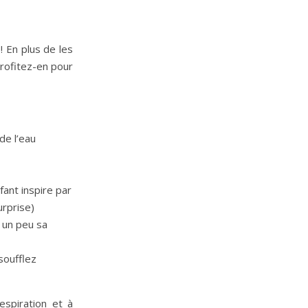
! En plus de les
profitez-en pour
de l’eau
nfant inspire par
urprise)
r un peu sa
soufflez
espiration et à