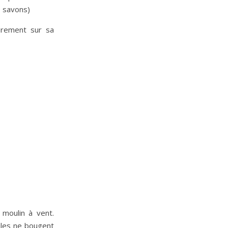
e savons)
airement sur sa
 moulin à vent.
ailes ne bougent