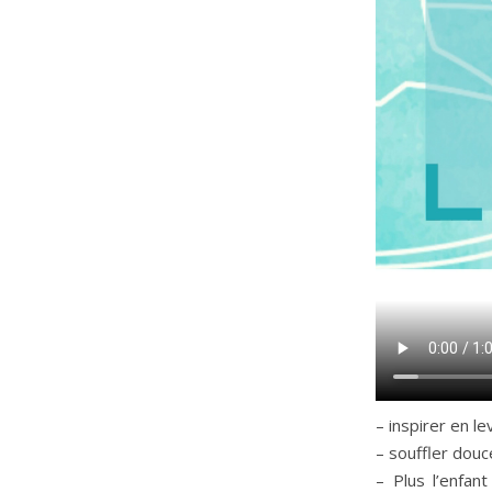
– inspirer en le
– souffler douc
– Plus l’enfan