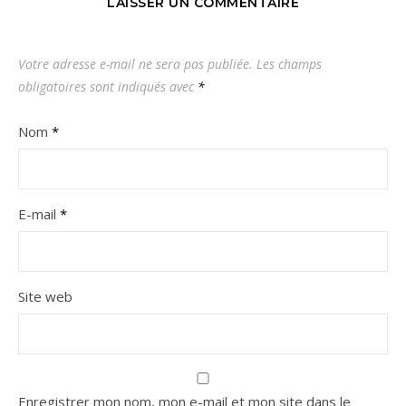
LAISSER UN COMMENTAIRE
Votre adresse e-mail ne sera pas publiée.
Les champs
obligatoires sont indiqués avec
*
Nom
*
E-mail
*
Site web
Enregistrer mon nom, mon e-mail et mon site dans le